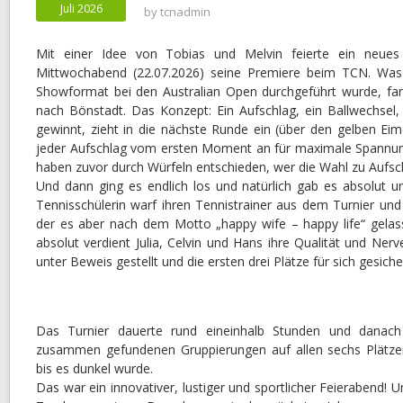
Juli 2026
by
tcnadmin
Mit einer Idee von Tobias und Melvin feierte ein neues
Mittwochabend (22.07.2026) seine Premiere beim TCN. Was 
Showformat bei den Australian Open durchgeführt wurde, f
nach Bönstadt. Das Konzept: Ein Aufschlag, ein Ballwechsel,
gewinnt, zieht in die nächste Runde ein (über den gelben Eim
jeder Aufschlag vom ersten Moment an für maximale Spannung
haben zuvor durch Würfeln entschieden, wer die Wahl zu Aufsc
Und dann ging es endlich los und natürlich gab es absolut u
Tennisschülerin warf ihren Tennistrainer aus dem Turnier un
der es aber nach dem Motto „happy wife – happy life“ gelas
absolut verdient Julia, Celvin und Hans ihre Qualität und Ner
unter Beweis gestellt und die ersten drei Plätze für sich gesiche
Das Turnier dauerte rund eineinhalb Stunden und danac
zusammen gefundenen Gruppierungen auf allen sechs Plätzen „
bis es dunkel wurde.
Das war ein innovativer, lustiger und sportlicher Feierabend! Un