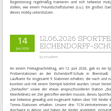
Begeisterung regelmäßig trainieren und sich teilweise mu
stellen, wie einem Freundschaftsturnier (s.u.). Ein großes Da
dieses Hobby unterstützen.
12.06.2026 SPORTF
14
EICHENDORFF-SCH
Juni 2026
by
tcnadmin
An einem Freitagnachmittag, am 12. Juni 2026, gab es ein Sp
Probierstationen an der Eichendorff-Schule in Ilbenstadt
Laufkarte für insgesamt 9 Stationen erhalten, die nach und 
konnten und mit einem Stempel belohnt wurden. Unser Verein 
„Eierlaufen“ sowie der etwas anspruchsvolleren Station „Bi
Kleinfeldnetz ein Ziel getroffen werden musste, dieses Sportfe
war teilweise gewaltig und insgesamt haben über 100 Kinder i
Tennis-Stationen erhalten. Unsere drei TCN-Vertreterinnen J
durchweg in Aktion und haben die Kinder angeleitet, ermutigt