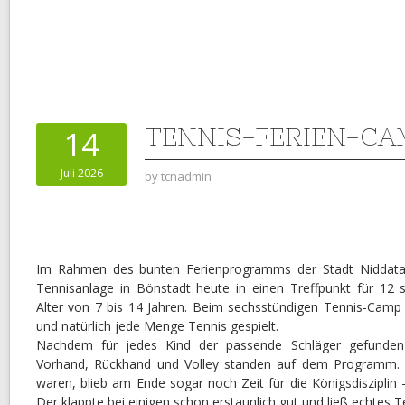
TENNIS-FERIEN-CA
14
Juli 2026
by
tcnadmin
Im Rahmen des bunten Ferienprogramms der Stadt Niddatal
Tennisanlage in Bönstadt heute in einen Treffpunkt für 12 s
Alter von 7 bis 14 Jahren. Beim sechsstündigen Tennis-Camp 
und natürlich jede Menge Tennis gespielt.
Nachdem für jedes Kind der passende Schläger gefunden 
Vorhand, Rückhand und Volley standen auf dem Programm. U
waren, blieb am Ende sogar noch Zeit für die Königsdisziplin
Der klappte bei einigen schon erstaunlich gut und ließ echtes Te